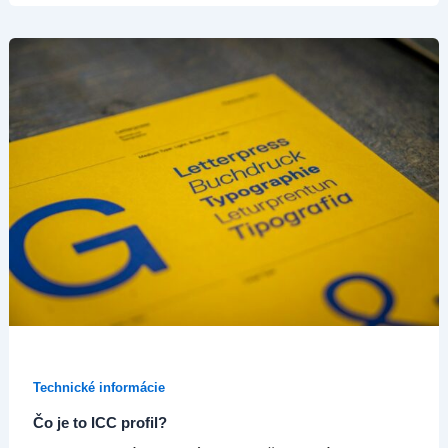
Čo
je
to
ICC
profil?
Technické informácie
Čo je to ICC profil?