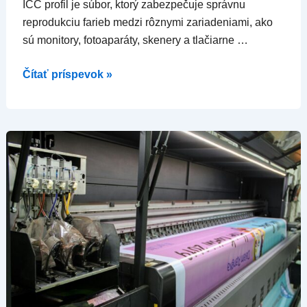
ICC profil je súbor, ktorý zabezpečuje správnu
reprodukciu farieb medzi rôznymi zariadeniami, ako
sú monitory, fotoaparáty, skenery a tlačiarne …
Čítať príspevok »
CTP
–
Computer
To
Plate